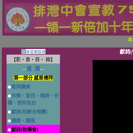
本
回
獻詩(
本官網首頁
【影‧音‧目‧ 錄】
--
首 頁
--
第一部分 感恩禮拜
敬拜讚美
◆
序樂、宣召、唱詩、祈
◆
禱、信仰告白
獻詩(松齡合唱團)
◆
讀經、講道
◆
獻詩
(牧傳會)
◆