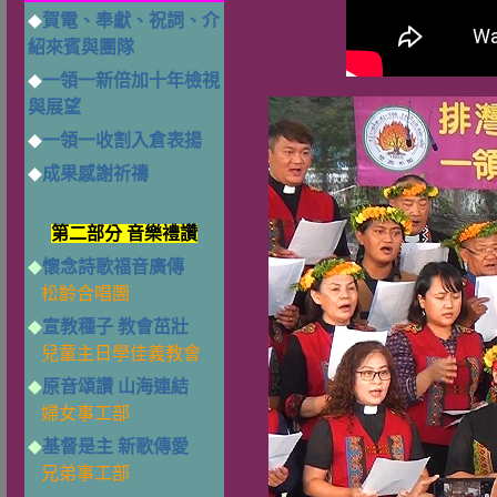
賀電、奉獻、祝詞、介
◆
紹來賓與團隊
一領一新倍加十年檢視
◆
與展望
一領一收割入倉表揚
◆
成果感謝祈禱
◆
第二部分 音樂禮讚
懷念詩歌福音廣傳
◆
松齡合唱團
宣教種子 教會茁壯
◆
兒童主日學佳義教會
原音頌讚 山海連結
◆
婦女事工部
基督是主 新歌傳愛
◆
兄弟事工部