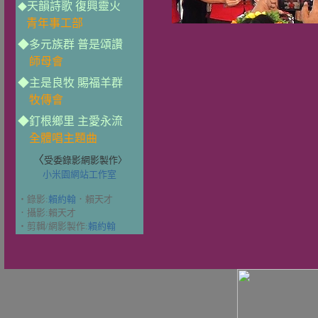
天韻詩歌 復興靈火
◆
青年事工部
◆多元族群 普是頌讚
師母會
◆主是良牧 賜福羊群
牧傳會
◆釘根鄉里 主愛永流
全體唱主題曲
〈
受委錄影網影製作〉
小米園網站工作室
‧錄影:
賴約翰
．賴天才
．攝影:賴天才
‧剪輯/網影製作:
賴約翰